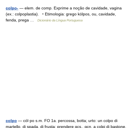
colpo-
— elem. de comp. Exprime a noção de cavidade, vagina
(ex.: colpoplastia). ‣ Etimologia: grego kólpos, ou, cavidade,
fenda, prega …
Dicionário da Língua Portuguesa
colpo
— cól·po s.m. FO 1a. percossa, botta; urto: un colpo di
martello, di spada, di frusta; prendere qcs., qcn. a colpi di bastone,