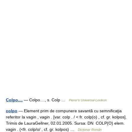
Colpo....
— Colpo...., s. Colp …
Pierer's Universal-Lexikon
colpo
— Element prim de compunere savantă cu semnificaţia
referitor la vagin , vagin . [var. colp . / < fr. colp(o) , cf. gr. kolpos].
Trimis de LauraGellner, 02.01.2005. Sursa: DN COLP(O) elem.
vagin . (<fr. colp/o/ , cf. gr. kolpos) …
Dicționar Român