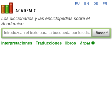
RU
EN
DE
FR
es-academic.com
Los diccionarios y las enciclopedias sobre el
Académico
¡Buscar!
interpretaciones
Traducciones
libros
Игры ⚽