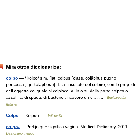
Mira otros diccionarios:
colpo
— / kolpo/ s.m. [lat. colpus (class. colăphus pugno,
percossa , gr. kólaphos )]. 1. a. [risultato del colpire, con le prep. di
dell oggetto col quale si colpisce, a, in o su della parte colpita o
assol.: c. di spada, di bastone ; ricevere un c.… …
Enciclopedia
Italiana
Colpo
— Kolpoù …
Wikipedia
colpo-
— Prefijo que significa vagina. Medical Dictionary. 2011 …
Diccionario médico