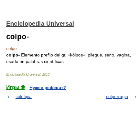
Enciclopedia Universal
colpo-
colpo-
colpo-
Elemento prefijo del gr. «kólpos», pliegue, seno, vagina,
usado en palabras científicas.
Enciclopedia Universal
.
2012
.
Игры ⚽
Нужен реферат?
colotipia
colporragia