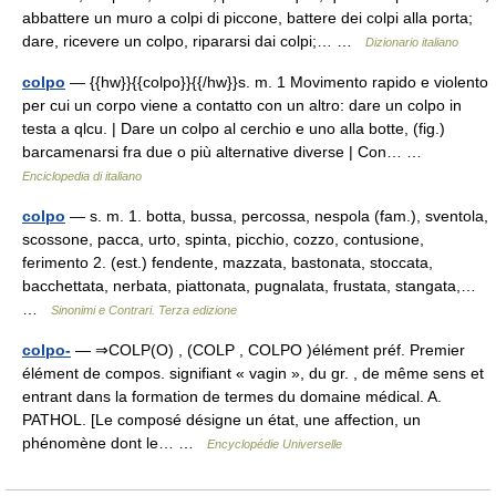
abbattere un muro a colpi di piccone, battere dei colpi alla porta;
dare, ricevere un colpo, ripararsi dai colpi;… …
Dizionario italiano
colpo
— {{hw}}{{colpo}}{{/hw}}s. m. 1 Movimento rapido e violento
per cui un corpo viene a contatto con un altro: dare un colpo in
testa a qlcu. | Dare un colpo al cerchio e uno alla botte, (fig.)
barcamenarsi fra due o più alternative diverse | Con… …
Enciclopedia di italiano
colpo
— s. m. 1. botta, bussa, percossa, nespola (fam.), sventola,
scossone, pacca, urto, spinta, picchio, cozzo, contusione,
ferimento 2. (est.) fendente, mazzata, bastonata, stoccata,
bacchettata, nerbata, piattonata, pugnalata, frustata, stangata,…
…
Sinonimi e Contrari. Terza edizione
colpo-
— ⇒COLP(O) , (COLP , COLPO )élément préf. Premier
élément de compos. signifiant « vagin », du gr. , de même sens et
entrant dans la formation de termes du domaine médical. A.
PATHOL. [Le composé désigne un état, une affection, un
phénomène dont le… …
Encyclopédie Universelle